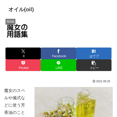
オイル(oil)
用語集
X
Facebook
はてブ
Pocket
LINE
コピー
2021.09.25
魔女のスペ
ルや儀式な
どに使う芳
香油のこと