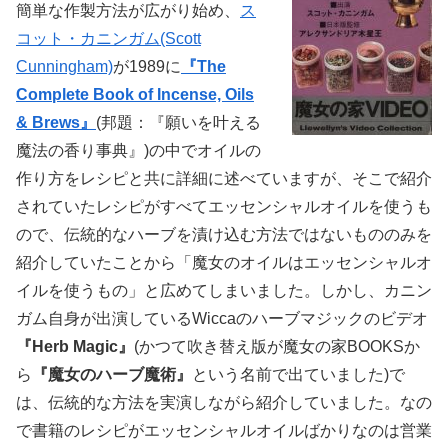
簡単な作製方法が広がり始め、
ス
コット・カニンガム(Scott
Cunningham)
が1989に
『The
Complete Book of Incense, Oils
& Brews』
(邦題：『願いを叶える
魔法の香り事典』)の中でオイルの
作り方をレシピと共に詳細に述べていますが、そこで紹介
されていたレシピがすべてエッセンシャルオイルを使うも
ので、伝統的なハーブを漬け込む方法ではないもののみを
紹介していたことから「魔女のオイルはエッセンシャルオ
イルを使うもの」と広めてしまいました。しかし、カニン
ガム自身が出演しているWiccaのハーブマジックのビデオ
『Herb Magic』
(かつて吹き替え版が魔女の家BOOKSか
ら
『魔女のハーブ魔術』
という名前で出ていました)で
は、伝統的な方法を実演しながら紹介していました。なの
で書籍のレシピがエッセンシャルオイルばかりなのは営業