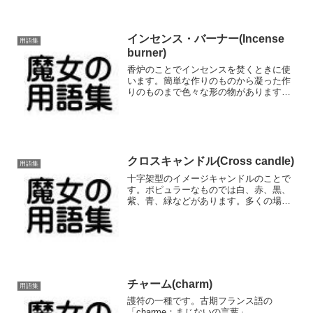
インセンス・バーナー(Incense
用語集
burner)
香炉のことでインセンスを焚くときに使
います。簡単な作りのものから凝った作
りのものまで色々な形の物があります。
どんな儀式、スペルでもほとんとの場合
インセンスは必要なので非常に大事な道
具の一つといえるでしょう。香炉には
色々な種類があります。形の...
クロスキャンドル(Cross candle)
用語集
十字架型のイメージキャンドルのことで
す。ポピュラーなものでは白、赤、黒、
紫、青、緑などがあります。多くの場
合、スペルの際の祭壇用のキャンドルと
して使われます。たとえば、マネー関係
のスペルを行うときにオルターキャンド
ルの一つとして緑色のクロス...
チャーム(charm)
用語集
護符の一種です。古期フランス語の
「charme：まじないの言葉」