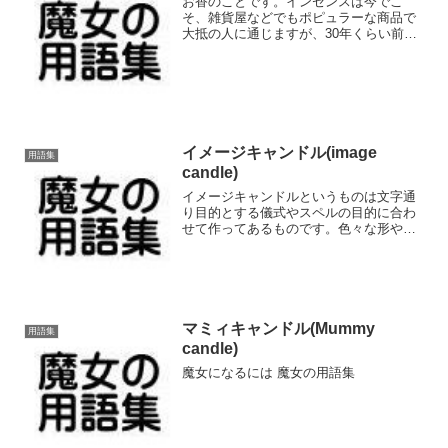
お香のことです。インセンスは今でこ
そ、雑貨屋などでもポピュラーな商品で
大抵の人に通じますが、30年くらい前に
はどう説明しても「仏壇のお線香でし
ょ、結局」以上の理解をなかなかしても
らえませんでした。もちろん線香も立派
なインセンスですが、コーン...
イメージキャンドル(image
用語集
candle)
イメージキャンドルというものは文字通
り目的とする儀式やスペルの目的に合わ
せて作ってあるものです。色々な形や色
のキャンドルでキャットキャンドル､クロ
スキャンドル、スカルキャンドルなど、
その種類は非常に多岐に渡ります｡大抵は
「キャットキャンドル...
マミィキャンドル(Mummy
用語集
candle)
魔女になるには 魔女の用語集