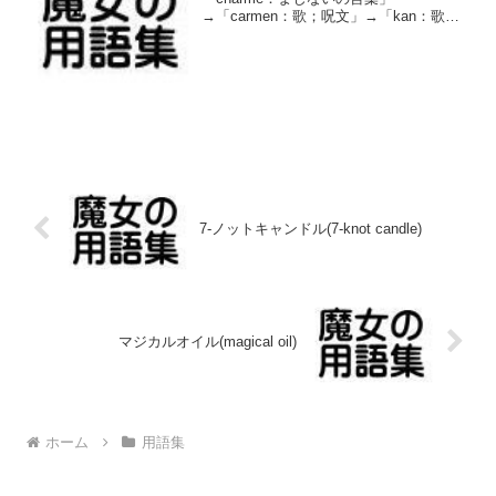
→「carmen：歌；呪文」→「kan：歌
う」が語源で、大元の語源の意味は「呪
文を唱えること」です。アミュレットが
魔除けの護符であるのに対して、チャー
ムは幸運や恋愛など「良い事...
7-ノットキャンドル(7-knot candle)
マジカルオイル(magical oil)
ホーム
用語集