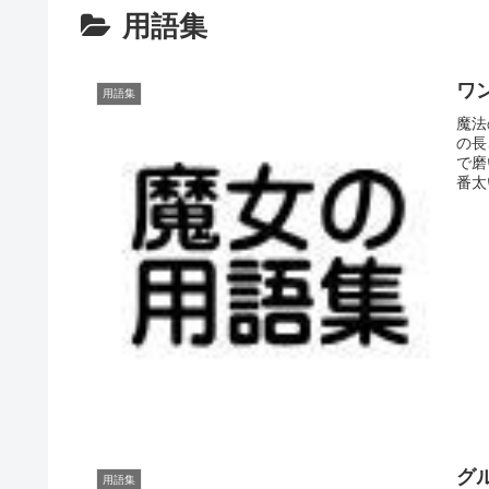
用語集
ワン
用語集
魔法
の長
で磨
番太
グル
用語集