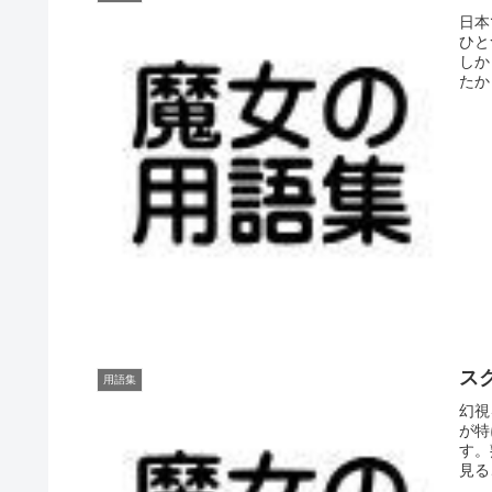
日本
ひと
しか
たか
スク
用語集
幻視を
が特
す。
見る