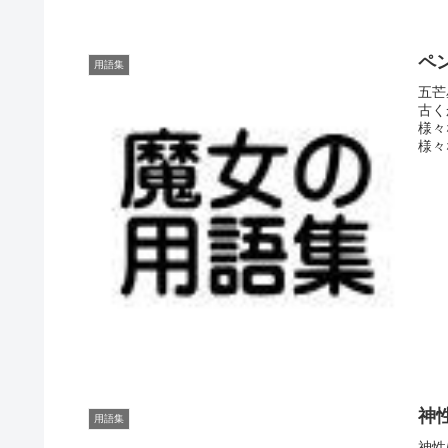
ペン
用語集
五芒
古く
様々
様々
神性
用語集
神性