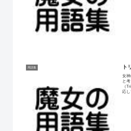
トリ
用語集
女神
と考
（T
応し