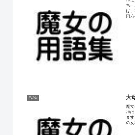
ち、
ば、
両方
大母
用語集
魔女
神は
ます
の女