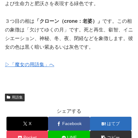
よび生命力と肥沃さを表現する緑色です。
３つ目の相は
「クローン（crone：老婆）」
です。この相
の象徴は「欠けてゆくの月」です。死と再生、叡智、イニ
シエーション、神秘、冬、夜、閉経などを象徴します。彼
女の色は黒く暗い紫あるいは灰色です。
▷「魔女の用語集」へ
用語集
シェアする
X
Facebook
はてブ
Pocket
LINE
コピー