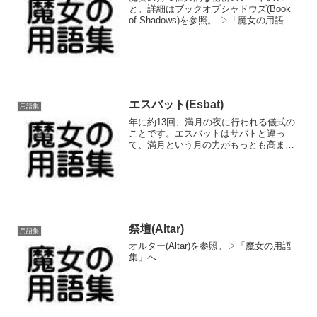
と。詳細はブックオブシャドウズ(Book
of Shadows)を参照。 ▷「魔女の用語
集」へ
エスバット(Esbat)
用語集
年に約13回、満月の夜に行われる儀式の
ことです。エスバットはサバトと違っ
て、満月という月の力がもっとも高まる
夜に、その神聖なパワーを用いて何か共
同で魔法の作業をするなどがメインとな
っています。宗派によっては満月でなく
新月に、あるいは新月にも...
祭壇(Altar)
用語集
オルター(Altar)を参照。▷「魔女の用語
集」へ