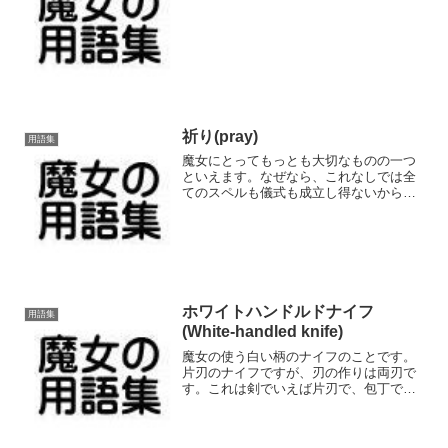
祈り(pray)
用語集
魔女にとってもっとも大切なものの一つ
といえます。なぜなら、これなしでは全
てのスペルも儀式も成立し得ないからで
す。魔女の呪文も結局は祈りでしかない
のです。もちろん、形式的な祈りは何も
生みませんが、魔女の祈りは「実際的な
効果をもつ祈り｣なのです...
ホワイトハンドルドナイフ
用語集
(White-handled knife)
魔女の使う白い柄のナイフのことです。
片刃のナイフですが、刃の作りは両刃で
す。これは剣でいえば片刃で、包丁でい
えば両刃、ということです。両刃なので
刃が薄めになりますが、結構色々なもの
を切るので、両刃でも頑丈な作りの刃の