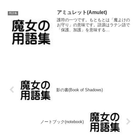
ものを用意しましょう。使...
アミュレット(Amulet)
用語集
護符の一つです。もともとは「魔よけの
お守り」の意味です。語源はラテン語で
「保護、加護」を意味する
「Amuletum（アムレートゥム）」から来
ています。アミュレットの歴史は古く、
古代ローマ時代や古代エジプト時代には
それぞれの文明に魔を打ち払い...
影の書(Book of Shadows)
ノートブック(notebook)