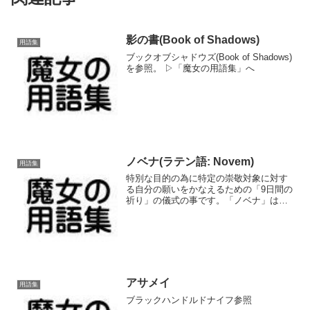
影の書(Book of Shadows)
用語集
ブックオブシャドウズ(Book of Shadows)
を参照。 ▷「魔女の用語集」へ
ノベナ(ラテン語: Novem)
用語集
特別な目的の為に特定の崇敬対象に対す
る自分の願いをかなえるための「9日間の
祈り」の儀式の事です。「ノベナ」は、
ラテン語の「9つの」を意味する形容詞か
ら名付けられたとされています。キリス
ト教では17世紀に始まった信心業です
が、元々はキリスト教...
アサメイ
用語集
ブラックハンドルドナイフ参照